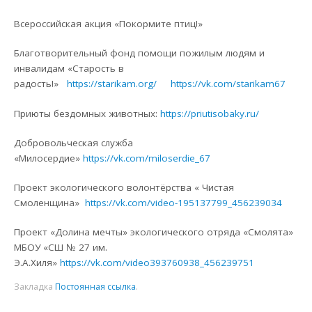
Всероссийская акция «Покормите птиц!»
Благотворительный фонд помощи пожилым людям и
инвалидам «Старость в
радость!»
https://starikam.org/
https://vk.com/starikam67
Приюты бездомных животных:
https://priutisobaky.ru/
Добровольческая служба
«Милосердие»
https://vk.com/miloserdie_67
Проект экологического волонтёрства « Чистая
Смоленщина»
https://vk.com/video-195137799_456239034
Проект «Долина мечты» экологического отряда «Смолята»
МБОУ «СШ № 27 им.
Э.А.Хиля»
https://vk.com/video393760938_456239751
Закладка
Постоянная ссылка
.