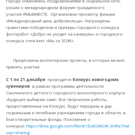
города обменялись поздравлениями в социальной сети,
узнали о международном форуме гражданского
участия #МЫВМЕСТЕ. Организован просмотр фильма
«Международный день добровольца». Награждены
грамотами победители и призёры городского конкурса
фоторабот «Добро не уходит на каникулы» и городского
конкурса стенгазет «Мы за ЗОЖ!».
Предложены волонтерские проекты, в которых можно
принять участие:
С 1 по 21 декабря
проводится
Конкурс новогодних
сувениров
в рамках программы деятельности
Смоленского детского городского волонтерского корпуса
«Будущее выбираю сам!». Все творческие работы,
предоставленные на Конкурс, будут переданы в дар
социальным и лечебным учреждениям города и области, в
благотворительные фонды. Положение о
конкурсе:
https://drive.google.com/file/d/1EsdOiNUVK_khIRe79aR8I
usp=sharing