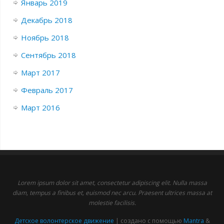
Январь 2019
Декабрь 2018
Ноябрь 2018
Сентябрь 2018
Март 2017
Февраль 2017
Март 2016
Lorem ipsum dolor sit amet, consectetur adipiscing elit. Nulla massa
diam, tempus a finibus et, euismod nec arcu. Praesent ultrices massa at
molestie facilisis.
Детское волонтерское движение
| создано с помощью
Mantra
&