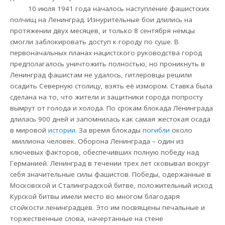
10 июля 1941 года началось наступление фашистских
полчищ на Ленинград. Изнурительные бои длились на
протяжении двух месяцев, и только 8 сентября немцы
смогли заблокировать доступ к городу по суше. В
первоначальных планах нацистского руководства город
предполагалось уничтожить полностью, но проникнуть в
Ленинград фашистам не удалось, гитлеровцы решили
осадить Северную столицу, взять её измором. Ставка была
сделана на то, что жители и защитники города попросту
вымрут от голода и холода. По срокам блокада Ленинграда
длилась 900 дней и запомнилась как самая жестокая осада
в мировой
истории
. За время блокады
погибли
около
миллиона человек. Оборона Ленинграда – один из
ключевых факторов, обеспечивших полную победу над
Германией. Ленинград в течении трех лет сковывал вокруг
себя значительные силы фашистов. Победы, одержанные в
Московской и Сталинградской битве, положительный исход
Курской битвы имели место во многом благодаря
стойкости ленинградцев. Это им посвящены печальные и
торжественные слова, начертанные на стене